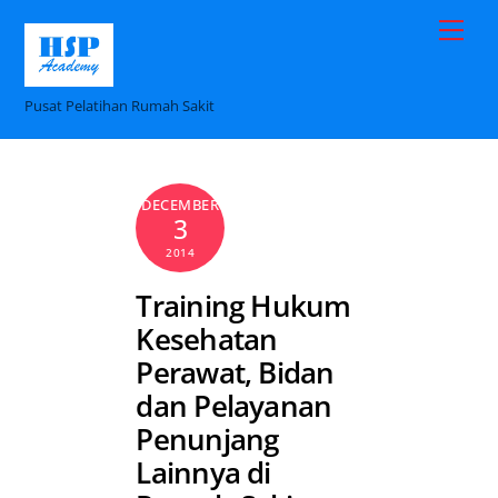
Skip
Me
to
content
Pusat Pelatihan Rumah Sakit
DECEMBER
3
2014
Training Hukum
Kesehatan
Perawat, Bidan
dan Pelayanan
Penunjang
Lainnya di