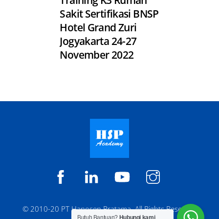
Sakit Sertifikasi BNSP
Hotel Grand Zuri
Jogyakarta 24-27
November 2022
HSP
HSP
HSP
@hspacademy
Academy
Academy
Academy
© 2010-20 PT Hanosen Pratama. All Rights Reserved
Butuh Bantuan?
Hubungi kami